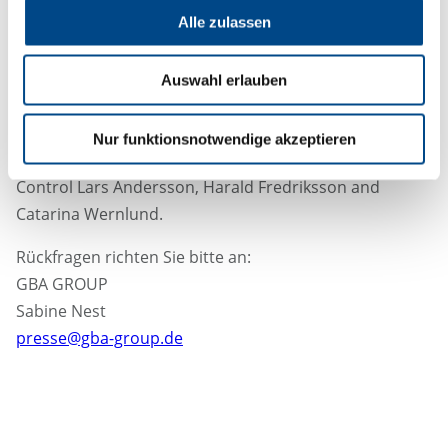
Alle zulassen
stärken. Durch die Zusammenarbeit werden wir in der
Lage sein, zusätzliche Analysen und Untersuchungen
anzubieten, die unser bestehendes Angebot ergänzen.
Auswahl erlauben
So können wir als Full-Service-Anbieter agieren und
unsere partnerschaftliche Beziehung zu unseren
Nur funktionsnotwendige akzeptieren
Kunden stärken.“
, erklären die Gründer von Safe
Control Lars Andersson, Harald Fredriksson and
Catarina Wernlund.
Rückfragen richten Sie bitte an:
GBA GROUP
Sabine Nest
presse@gba-group.de