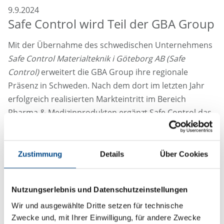
9.9.2024
Safe Control wird Teil der GBA Group
Mit der Übernahme des schwedischen Unternehmens
Safe Control Materialteknik i Göteborg AB (Safe
Control)
erweitert die GBA Group ihre regionale
Präsenz in Schweden. Nach dem dort im letzten Jahr
erfolgreich realisierten Markteintritt im Bereich
Pharma & Medizinprodukten ergänzt Safe Control das
Dienstleistungsportfolio der GBA Group sinnvoll im
Bereich der Umwelt- und Materialanalytik. Die GBA
Group setzt mit dieser Akquisition ihren Kurs fort, sich
Zustimmung
Details
Über Cookies
mit einem breiten Dienstleistungsportfolio in
Skandinavien zu positionieren.
Nutzungserlebnis und Datenschutzeinstellungen
Safe Control begann vor über 110 Jahren als
Wir und ausgewählte Dritte setzen für technische
Betriebslabor einer Werft von Götaverken und ist
Zwecke und, mit Ihrer Einwilligung, für andere Zwecke