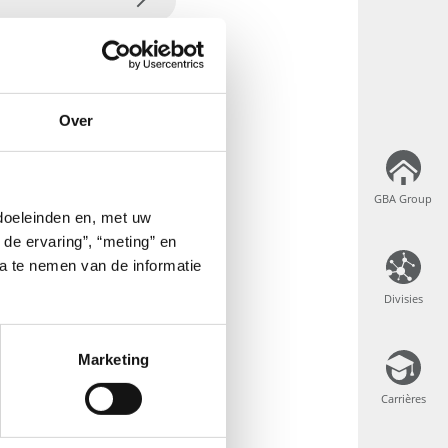
Over
GBA Group
GBA Group
 doeleinden en, met uw
 de ervaring”, “meting” en
ta te nemen van de informatie
Divisies
Divisies
Marketing
Carrières
Carrières