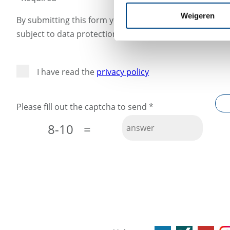
Weigeren
By submitting this form you confirm that the informati
subject to data protection will not be given to third part
I have read the
privacy policy
Please fill out the captcha to send
*
8-10
=