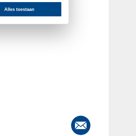
Alles toestaan
 your information is