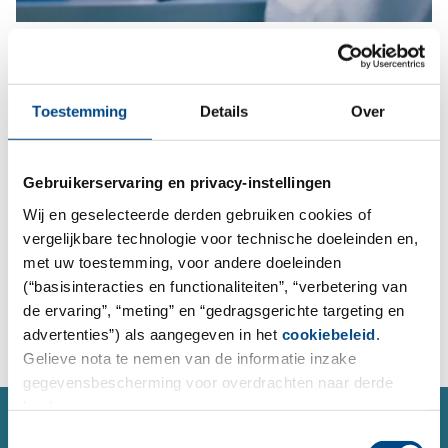
Wij maken samenwerken graag zo
makkelijk mogelijk.
Toestemming
Details
Over
Voor milieu- en levensmiddelenanalyses kunt u bij ons
24 uur per dag online monsterhouders bestellen,
Gebruikerservaring en privacy-instellingen
opdracht geven voor het ophalen van monsters en
Wij en geselecteerde derden gebruiken cookies of
analyseorders plaatsen.
vergelijkbare technologie voor technische doeleinden en,
met uw toestemming, voor andere doeleinden
(“basisinteracties en functionaliteiten”, “verbetering van
Naar het orderformulier
de ervaring”, “meting” en “gedragsgerichte targeting en
advertenties”) als aangegeven in het
cookiebeleid
.
Gelieve nota te nemen van de informatie inzake
gegevensbescherming voor overdrachten naar derde
landen.
SERVICE
Toestemmingsselectie