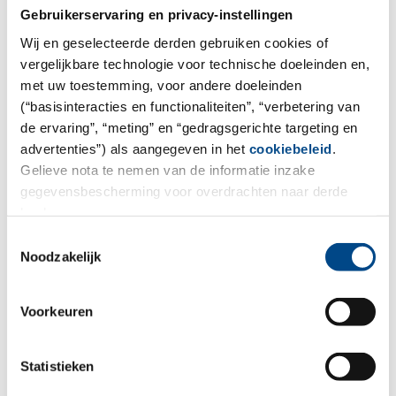
Pharmacelsus in 2015.
Gebruikerservaring en privacy-instellingen
Wij en geselecteerde derden gebruiken cookies of
Pharmacelsus, one of Germany´s market-leading early
vergelijkbare technologie voor technische doeleinden en,
stage CRO, plans, organizes and realizes customized
met uw toestemming, voor andere doeleinden
preclinical studies for more than 20 years. Our assays
(“basisinteracties en functionaliteiten”, “verbetering van
meet national and international regulatory demands
de ervaring”, “meting” en “gedragsgerichte targeting en
while using a unique consultative approach to serve
advertenties”) als aangegeven in het
cookiebeleid
.
more than 120+ satisfied customers who rely on
Gelieve nota te nemen van de informatie inzake
gegevensbescherming voor overdrachten naar derde
Pharmacelsus’ expertise, experience and passion for
landen.
science.
Toestemmingsselectie
Contact us:
Noodzakelijk
Pharmacelsus GmbH
Voorkeuren
Science Park 2
66123 Saarbrücken
Statistieken
Germany