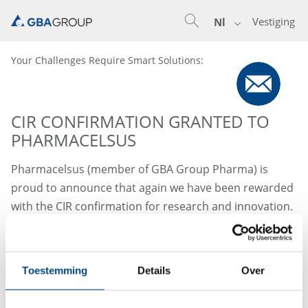
Vestiging
Nl
Your Challenges Require Smart Solutions:
CIR CONFIRMATION GRANTED TO
PHARMACELSUS
Pharmacelsus (member of GBA Group Pharma) is
proud to announce that again we have been rewarded
with the CIR confirmation for research and innovation.
We are very honored that our scientific research has
been proofed and recognized with this certificate. This
authorization granted by the French Ministry of Higher
Toestemming
Details
Over
Education, Research and Development is valid for the
years 2021, 2022 and 2023 and was first granted to