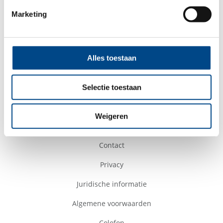
Tel. +49 681 3946 - 7510
Marketing
Fax +49 681 3946 - 7511
info@pharmacelsus.com
Alles toestaan
Selectie toestaan
Volg ons
Weigeren
Contact
Privacy
Juridische informatie
Algemene voorwaarden
Colofon