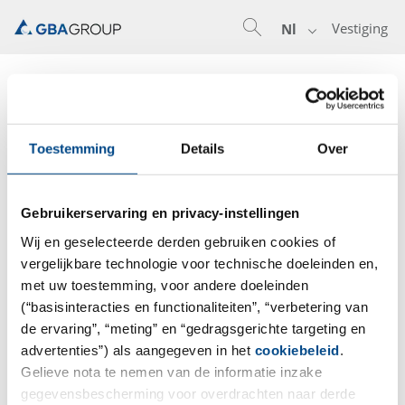
Vestiging
Nl
Your Challenges Require Smart Solutions:
Toestemming
Details
Over
7th ANNIVERSARY AMINO ACID
ANALYSIS NINHYDRIN POSITIVE
SUBSTANCES
Gebruikerservaring en privacy-instellingen
Wij en geselecteerde derden gebruiken cookies of
GBA Pharma Labs celebrates 7th anniversary of
vergelijkbare technologie voor technische doeleinden en,
establishing Amino Acid Analysis testing concerning
met uw toestemming, voor andere doeleinden
ninhydrin positive substances and ammonia according
(“basisinteracties en functionaliteiten”, “verbetering van
Ph.Eur. Method 1 post column derivatisation. In the
de ervaring”, “meting” en “gedragsgerichte targeting en
meantime GBA Pharma Labs have routinely
advertenties”) als aangegeven in het
cookiebeleid
.
established and verified this testing for 18
Gelieve nota te nemen van de informatie inzake
monographed amino acids with two Sykam S433
gegevensbescherming voor overdrachten naar derde