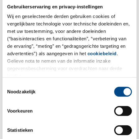
29.10.2021
Gebruikerservaring en privacy-instellingen
GBA Group reaches another
Wij en geselecteerde derden gebruiken cookies of
milestone
vergelijkbare technologie voor technische doeleinden en,
met uw toestemming, voor andere doeleinden
For more than 30 years, we have been offering
(“basisinteracties en functionaliteiten”, “verbetering van
individual analysis services and related activities. In
de ervaring”, “meting” en “gedragsgerichte targeting en
addition to the highest quality of our work, something
advertenties”) als aangegeven in het
cookiebeleid
.
else has distinguished us since the beginning:
Gelieve nota te nemen van de informatie inzake
gegevensbescherming voor overdrachten naar derde
Motivated and competent employees.
landen.
We are therefore particularly pleased that, for the first
Toestemmingsselectie
time in the company's history, we employ more than
Noodzakelijk
2,000 people at GBA Group. With 38 locations in
Europe and worldwide partnerships, GBA Group is well
Voorkeuren
on its way to become one of the leading laboratory
service providers in Europe.
Statistieken
We are always on the lookout for new colleagues