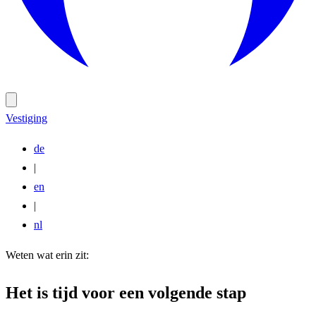
Vestiging
de
|
en
|
nl
Weten wat erin zit:
Het is tijd voor een volgende stap