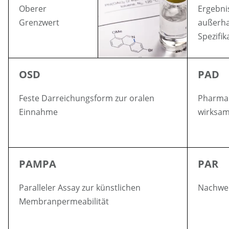
Oberer
Ergebni
Grenzwert
außerha
Spezifik
OSD
PAD
Feste Darreichungsform zur oralen
Pharma
Einnahme
wirksam
PAMPA
PAR
Paralleler Assay zur künstlichen
Nachwei
Membranpermeabilität