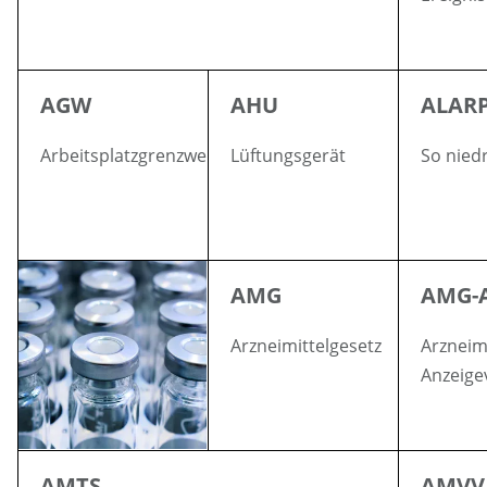
AGW
AHU
ALAR
Arbeitsplatzgrenzwert
Lüftungsgerät
So niedr
AMG
AMG-
Arzneimittelgesetz
Arzneim
Anzeige
AMTS
AMVV