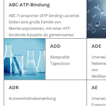
ABC-ATP-Bindung
ABC-Transporter (ATP binding cassette)
bilden eine große Familie von
Membranproteinen, mit einer ATP-
bindende Kassette als gemeinsames
Strukturelement
ADD
ADE
Akzeptable
Unerwü
Tagesdosis
Nebenw
von
Medika
ADR
AE
Arzneimittelnebenwirkung
Unerwü
Ereignis