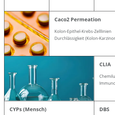
Caco2 Permeation
Kolon-Epithel-Krebs-Zelllinien
Durchlässigkeit (Kolon-Karzino
CLIA
Chemilu
Immuno
CYPs (Mensch)
DBS