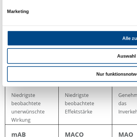
Exkretion
Lysat-Te
Marketing
LDH
LIA
Alle z
Laktat-
Lumineszenzimmunoassay
Dehydrogenase
Auswahl 
Nur funktionsnotw
LOAEL
LOEL
MA
Niedrigste
Niedrigste
Genehm
beobachtete
beobachtete
das
unerwünschte
Effektstärke
Inverke
Wirkung
mAB
MACO
MAO