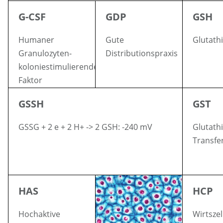
G-CSF
GDP
GSH
Humaner
Gute
Glutath
Granulozyten-
Distributionspraxis
koloniestimulierender
Faktor
GSSH
GST
GSSG + 2 e + 2 H+ -> 2 GSH: -240 mV
Glutath
Transfe
HAS
HCP
Hochaktive
Wirtsze