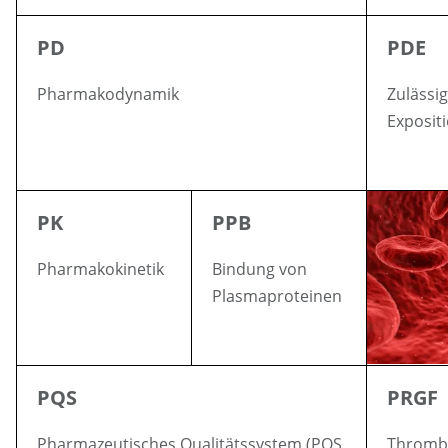
PD
PDE
Pharmakodynamik
Zulässig
Exposit
PK
PPB
Pharmakokinetik
Bindung von
Plasmaproteinen
PQS
PRGF
Pharmazeutisches Qualitätssystem (PQS
Thromb