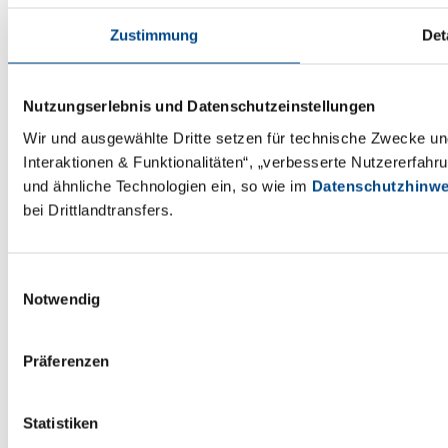
IVIVC
KBT
Zustimmung
Det
In-vitro- / In-vivo-
Konservierungsmittelbelastung
Korrelation
Nutzungserlebnis und Datenschutzeinstellungen
Wir und ausgewählte Dritte setzen für technische Zwecke und
Interaktionen & Funktionalitäten“, „verbesserte Nutzererfah
KP
KP
und ähnliche Technologien ein, so wie im
Datenschutzhinwe
bei Drittlandtransfers.
Klinische
Klinische Prüfung
Pharmazie
Einwilligungsauswahl
Notwendig
LADME
LAL
Präferenzen
Liberation, Absorption oder Resorption,
Limulus
Statistiken
Distribution, Metabolismus und
Amöboz