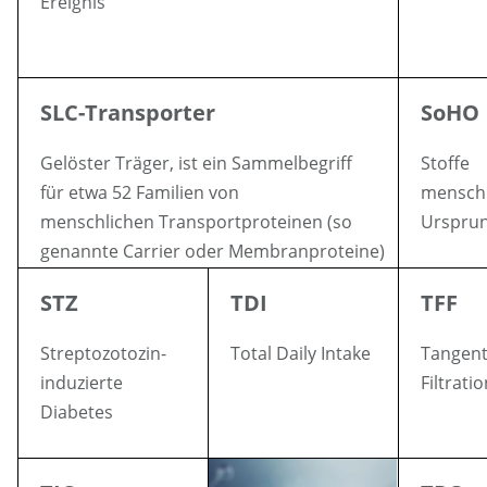
Ereignis
SLC-Transporter
SoHO
Gelöster Träger, ist ein Sammelbegriff
Stoffe
für etwa 52 Familien von
mensch
menschlichen Transportproteinen (so
Urspru
genannte Carrier oder Membranproteine)
STZ
TDI
TFF
Streptozotozin-
Total Daily Intake
Tangent
induzierte
Filtrati
Diabetes