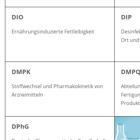
DIO
DIP
Ernährungsinduzierte Fettleibigkeit
Desinfe
Ort und 
DMPK
DMP
Stoffwechsel und Pharmakokinetik von
Abteilun
Arzneimitteln
Fertigu
Produkt
DPhG