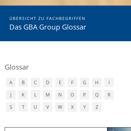
ÜBERSICHT ZU FACHBEGRIFFEN
Das GBA Group Glossar
Glossar
A
B
C
D
E
F
G
H
I
J
K
L
M
N
O
P
Q
R
S
T
U
V
W
X
Y
Z