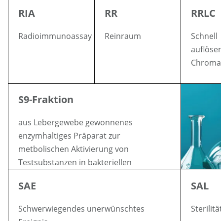
RIA
RR
RRLC
Radioimmunoassay
Reinraum
Schnell
auflöse
Chroma
S9-Fraktion
aus Lebergewebe gewonnenes
enzymhaltiges Präparat zur
metbolischen Aktivierung von
Testsubstanzen in bakteriellen
Testsystemen
SAE
SAL
Schwerwiegendes unerwünschtes
Sterilit