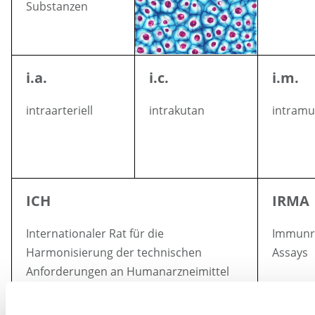
Substanzen
i.a.
i.c.
i.m.
intraarteriell
intrakutan
intramu
ICH
IRMA
Internationaler Rat für die
Immunr
Harmonisierung der technischen
Assays
Anforderungen an Humanarzneimittel