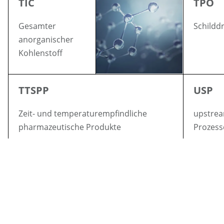
TIC
TPO
Gesamter
Schildd
anorganischer
Kohlenstoff
TTSPP
USP
Zeit- und temperaturempfindliche
upstre
pharmazeutische Produkte
Prozess
Folgen Sie uns