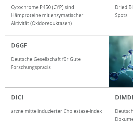
Cytochrome P450 (CYP) sind
Dried B
Hämproteine mit enzymatischer
Spots
Aktivität (Oxidoreduktasen)
DGGF
Deutsche Gesellschaft für Gute
Forschungspraxis
DICI
DIMD
arzneimittelinduzierter Cholestase-Index
Deutsche
Dokumen