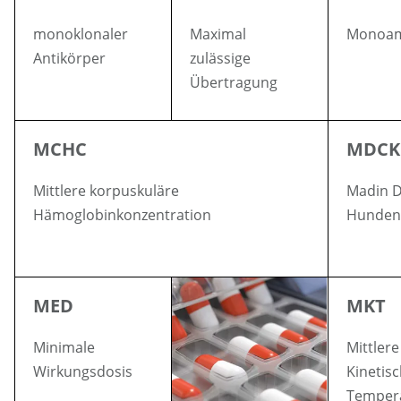
monoklonaler
Maximal
Monoam
Antikörper
zulässige
Übertragung
MCHC
MDCK
Mittlere korpuskuläre
Madin 
Hämoglobinkonzentration
Hunden
MED
MKT
Minimale
Mittlere
Wirkungsdosis
Kinetis
Temper