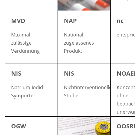
MVD
NAP
nc
Maximal
National
entspric
zulässige
zugelassenes
Verdünnung
Produkt
NIS
NIS
NOAE
Natrium-Iodid-
Nichtinterventionelle
Konzent
Symporter
Studie
ohne
beobac
unerwü
Wirkun
OGW
OOSR