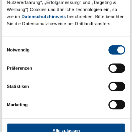
Nutzererfahrung“, „Erfolgsmessung“ und „Targeting &
Werbung“) Cookies und ähnliche Technologien ein, so
wie im
Datenschutzhinweis
beschrieben. Bitte beachten
9.7.2026
Sie die Datenschutzhinweise bei Drittlandtransfers.
GAB Altlastensymposium
Messe:
Einwilligungsauswahl
GAB Altlastensymposium
Notwendig
08. - 09.07.2026
Ort:
Präferenzen
Weiden,
Deutschland
Statistiken
Marketing
Folgen Sie uns
Alle zulassen