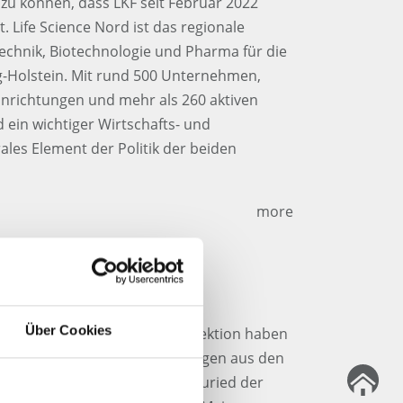
 zu können, dass LKF seit Februar 2022
t. Life Science Nord ist das regionale
echnik, Biotechnologie und Pharma für die
-Holstein. Mit rund 500 Unternehmen,
nrichtungen und mehr als 260 aktiven
d ein wichtiger Wirtschafts- und
ales Element der Politik der beiden
more
llt
Über Cookies
 und erfolgreicher GMP-Inspektion haben
nd alle Kolleginnen und Kollegen aus den
arbeiten nun am Standort Neuried der