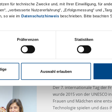
GBA Pharma Labs. Wir freuen 
etzen für technische Zwecke und, mit Ihrer Einwilligung, für an
neuen Standort begrüßen zu dü
äten“, „verbesserte Nutzererfahrung“, „Erfolgsmessung“ und „Ta
n, so wie im
Datenschutzhinweis
beschrieben. Bitte beachten 
Bitte sehen Sie sich auch unser
Bei Fragen zu den von GBA Ph
Dienstleistungen kontaktieren
Präferenzen
Statistiken
INTERNATIONALER T
dige
Auswahl erlauben
MÄDCHEN IN DER W
Der 7. internationale Tag der 
wurde 2015 von der UNESCO in
Frauen und Mädchen eine entsc
Technologie spielen und dass ih