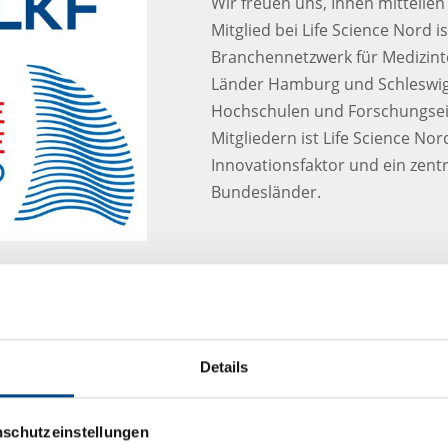
Wir freuen uns, Ihnen mitteilen
Mitglied bei Life Science Nord is
Branchennetzwerk für Medizint
Länder Hamburg und Schleswig
Hochschulen und Forschungsei
Mitgliedern ist Life Science Nor
Innovationsfaktor und ein zentr
Bundesländer.
Neuried - Mission erfü
Details
Nach intensiven Umzugswochen
wir den Umzug abgeschlossen u
beiden ehemaligen Standorten 
nschutzeinstellungen