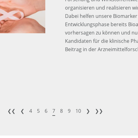
organisieren und realisieren wi
Dabei helfen unsere Biomarker 
Entwicklungsphase bereits Bio
vorhersagen zu können und nur
Kandidaten für die klinische P
Beitrag in der Arzneimittelfor
❮❮
❮
4
5
6
7
8
9
10
❯
❯❯