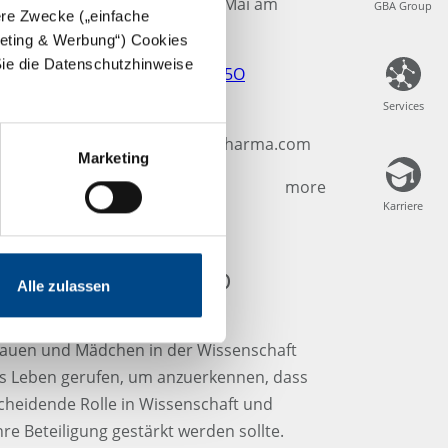
uns darauf, unsere Kunden ab Mai am
GBA Group
GBA Group
dere Zwecke („einfache
rfen.
rgeting & Werbung“) Cookies
Sie die Datenschutzhinweise
 Video an:
https://bit.ly/3pcNH5O
Services
Services
arma Labs angebotenen GMP-
 Sie uns bitte unter info@gba-pharma.com
Marketing
more
Karriere
Karriere
AG DER FRAUEN UND
Alle zulassen
ISSENSCHAFT
Frauen und Mädchen in der Wissenschaft
s Leben gerufen, um anzuerkennen, dass
heidende Rolle in Wissenschaft und
re Beteiligung gestärkt werden sollte.