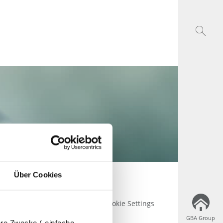
Über Cookies
se
AGB
Impressum
Cookie Settings
GBA Group
GBA Group
dere Zwecke („einfache