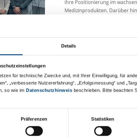
ihre Positionierung im wachsen
Medizinprodukten. Darüber hina
eine starke Basis für die weite
Schweizer Markt für Umweltanal
Die NIUTEC AG, die im Jahr 200
Details
wurde, beschäftigt heute rund 
Schwerpunkt im Bereich Medizi
Reinheit, Biokompatibilität, Ma
nschutzeinstellungen
Dienstleistungen. Im Umweltber
etzen für technische Zwecke und, mit Ihrer Einwilligung, für an
Dienstleistungen für Boden-, Ab
äten“, „verbesserte Nutzererfahrung“, „Erfolgsmessung“ und „Ta
an.
n, so wie im
Datenschutzhinweis
beschrieben. Bitte beachten 
„Wir freuen uns sehr, mit dem
gestalten!“
, so Steffen Walter,
auf die Stärkung der NIUTEC d
Präferenzen
Statistiken
Netzwerk als auch auf die lok
Kolleginnen und Kollegen, um 