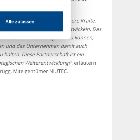
er GBA Group vereinen wir unsere Kräfte,
Alle zulassen
ftige Herausforderungen zu entwickeln. Das
gen noch schneller reagieren zu können,
en und das Unternehmen damit auch
 halten. Diese Partnerschaft ist ein
rategischen Weiterentwicklung!”
, erläutern
rügg, Miteigentümer NIUTEC.