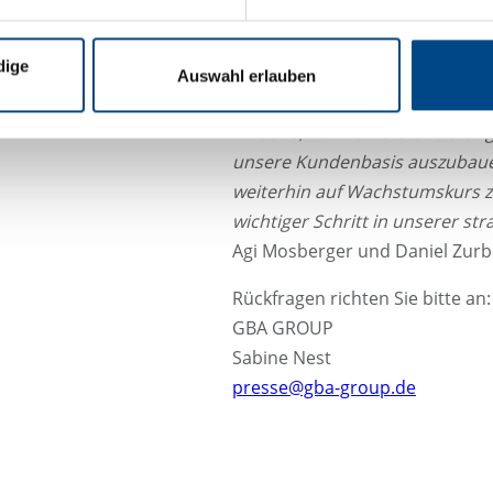
Serviceangebot anzubieten.”
dige
„
Durch die Partnerschaft mit d
Auswahl erlauben
innovative Lösungen für zukün
hilft uns, auf Marktveränderun
unsere Kundenbasis auszubau
weiterhin auf Wachstumskurs zu
wichtiger Schritt in unserer st
Agi Mosberger und Daniel Zurb
Rückfragen richten Sie bitte an:
GBA GROUP
Sabine Nest
presse@gba-group.de