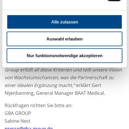
anbieten und den Kunden in allen Phasen des
Produktlebenszyklus mit Lösungsangeboten und
regulatorischer Expertise unterstützen.“
Alle zulassen
„Für BAAT Medical war es entscheidend, einen Partner
zu finden, der nicht nur ein komplementäres Netzwerk
Auswahl erlauben
im medizinischen Bereich sowie eine physische
Präsenz außerhalb Europas mitbringt, sondern auch
Nur funktionsnotwendige akzeptieren
unsere Identität und Arbeitsweise respektiert. Die GBA
Group erfüllt all diese Kriterien und teilt unsere Vision
von Wachstumschancen, was die Partnerschaft zu
einer idealen Ergänzung macht,“
erklärt Gert
Nijenbanning, General Manager BAAT Medical.
Rückfragen richten Sie bitte an:
GBA GROUP
Sabine Nest
presse@gba-group.de