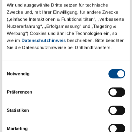
Wir und ausgewählte Dritte setzen für technische
BAAT Medical wurde 1999 in den Niederlanden mit
Zwecke und, mit Ihrer Einwilligung, für andere Zwecke
Firmensitz in Hengelo gegründet. Ihren internationalen
(„einfache Interaktionen & Funktionalitäten“, „verbesserte
Kunden bietet Baat Medical ein breites
Nutzererfahrung“, „Erfolgsmessung“ und „Targeting &
Werbung“) Cookies und ähnliche Technologien ein, so
Dienstleistungsspektrum in der Entwicklung,
wie im
Datenschutzhinweis
beschrieben. Bitte beachten
Umsetzung und Wartung von Medizinprodukten an
Sie die Datenschutzhinweise bei Drittlandtransfers.
basierend auf internationalen Qualitätsstandards wie
der ISO 13485 sowie auf den gesetzlichen
Rahmenbedingungen der MDR (EU) und FDA (USA).
Einwilligungsauswahl
Notwendig
Steffen Walter, CEO GBA Group, heißt die neuen
Kollegen herzlich willkommen:
„Mit BAAT Medical
Präferenzen
haben wir einen Partner gefunden, der unser
bisheriges Dienstleistungsportfolio im Bereich
Statistiken
Medizinprodukte perfekt ergänzt. Neben Testing und
Consulting können wir innerhalb der GBA Group nun
auch Entwicklungsdienstleistungen aus einer Hand
Marketing