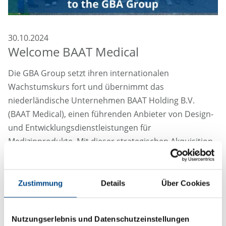
30.10.2024
Welcome BAAT Medical
Die GBA Group setzt ihren internationalen
Wachstumskurs fort und übernimmt das
niederländische Unternehmen BAAT Holding B.V.
(BAAT Medical), einen führenden Anbieter von Design-
und Entwicklungsdienstleistungen für
Medizinprodukte. Mit dieser strategischen Akquisition
stärkt die GBA Group ihre Position im europäischen
Medizinprodukte-Markt, unter anderem durch die
Erweiterung des Dienstleistungsportfolios in der
Zustimmung
Details
Über Cookies
Entwicklungsphase von der Produktidee über die
Produktentwicklung bis hin zur erfolgreichen
Nutzungserlebnis und Datenschutzeinstellungen
Markteinführung.