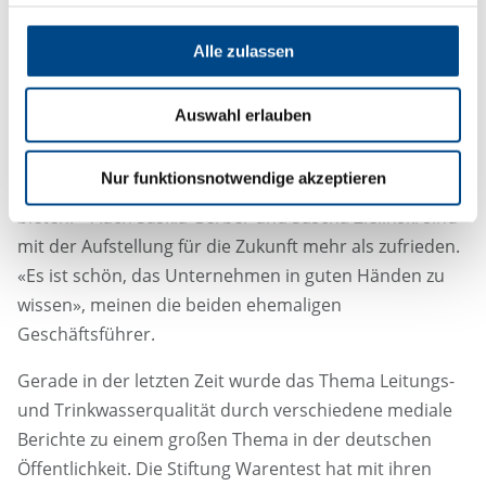
zukünftig als Berater zur Seite stehen. Söhnke Mücke:
»Im Verbund mit der GBA Group haben wir die besten
Alle zulassen
Möglichkeiten, unseren Wachstumskurs konsequent
fortzusetzen und die vielfältigen Wachstumsideen zu
Auswahl erlauben
realisieren. Mit den starken GBA Laboren im Rücken,
werden wir unser Dienstleistungsportfolio auf weitere
Nur funktionsnotwendige akzeptieren
Felder ausdehnen und den Verbrauchern Hilfestellung
bieten. » Auch Saskia Gerber und Sascha Zielinski sind
mit der Aufstellung für die Zukunft mehr als zufrieden.
«Es ist schön, das Unternehmen in guten Händen zu
wissen», meinen die beiden ehemaligen
Geschäftsführer.
Gerade in der letzten Zeit wurde das Thema Leitungs-
und Trinkwasserqualität durch verschiedene mediale
Berichte zu einem großen Thema in der deutschen
Öffentlichkeit. Die Stiftung Warentest hat mit ihren