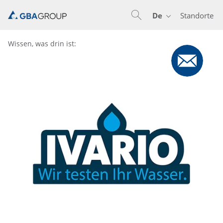
De
Standorte
En
De
Nl
Wissen, was drin ist: