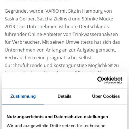
Gegründet wurde IVARIO mit Sitz in Hamburg von
Saskia Gerber, Sascha Zielinski und Söhnke Mücke
2013. Das Unternehmen ist heute Deutschlands
führender Online-Anbieter von Trinkwasseranalysen
für Verbraucher. Mit seinen Umwelttests hat sich das
Unternehmen von Anfang an zur Aufgabe gemacht,
Verbrauchern eine pragmatische, selbst
durchzuführende und kostengünstige Möglichkeit zu
bieten, die eigene Umgebung auf Schadstoffe testen zu
lassen. Nach dem Start mit einer Auswahl an
Trinkwassertests wuchs mit der Nachfrage auch das
Sortiment. Neben klassischen Trinkwassertests zählen
Zustimmung
Details
Über Cookies
heute auch verschiedenste Bakterien- und andere
Schadstofftests sowie Brunnenwasseranalysen zum
Nutzungserlebnis und Datenschutzeinstellungen
Angebot. In Zukunft soll das Sortiment weiter
Wir und ausgewählte Dritte setzen für technische
ausgebaut werden und dabei auch weitere Felder des