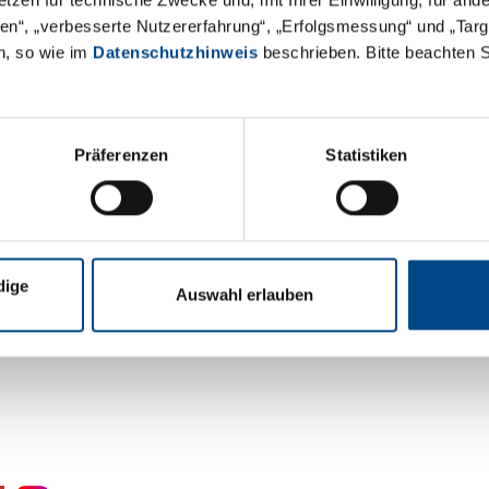
Fähigkeiten der Abiturientinnen
äten“, „verbesserte Nutzererfahrung“, „Erfolgsmessung“ und „Ta
n, so wie im
Datenschutzhinweis
beschrieben. Bitte beachten 
Wir freuen uns, als Kooperatio
Praktikumsplatz an unserem Sta
Wir hoffen damit einen praktis
Arbeit eines Analyselabors ge
Präferenzen
Statistiken
Weitere Informationen zum NRW
NRW-Technikum
.
Dieses Kooperationsprojekt unte
dige
Auswahl erlauben
Interesse finden Sie hier
weiter