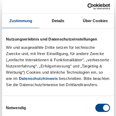
Zustimmung
Details
Über Cookies
13.2.2026
Unser aktuelles EcoVadis-Ergebnis
Nutzungserlebnis und Datenschutzeinstellungen
Wir freuen uns, Ihnen mitteilen zu können, dass die
Wir und ausgewählte Dritte setzen für technische
GBA Gesellschaft für Bioanalytik mbH erneut mit der
Zwecke und, mit Ihrer Einwilligung, für andere Zwecke
EcoVadis-Silbermedaille ausgezeichnet wurde, und das
(„einfache Interaktionen & Funktionalitäten“, „verbesserte
trotz der neuen, strengeren Bewertungskriterien.
Nutzererfahrung“, „Erfolgsmessung“ und „Targeting &
Werbung“) Cookies und ähnliche Technologien ein, so
Was diese Auszeichnung besonders wertvoll macht:
wie im
Datenschutzhinweis
beschrieben. Bitte beachten
Wir konnten unsere Gesamtpunktzahl im
Sie die Datenschutzhinweise bei Drittlandtransfers.
Vergleich zur vorherigen Bewertung verbessern.
Einwilligungsauswahl
EcoVadis bewertet Unternehmen anhand von
Notwendig
Schlüsselbereichen wie Umwelt, Arbeit und