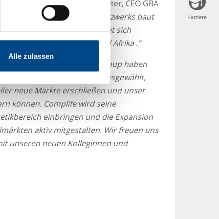
-Science-Fokus”
, so Steffen Walter, CEO GBA
s internationalen Complife-Netzwerks baut
Karriere
Karriere
 Europa weiter aus und eröffnet sich
eiten in den USA, Asien und Afrika .”
Alle zulassen
ife, erklärt:
„Mit der GBA Group haben
en Partner an unserer Seite ausgewählt,
ller neue Märkte erschließen und unser
rn können. Complife wird seine
tikbereich einbringen und die Expansion
lmärkten aktiv mitgestalten. Wir freuen uns
it unseren neuen Kolleginnen und