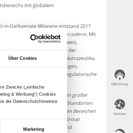
tsbereichs mit globalem
tsitz in Garbagnate Milanese entstand 2017
 beiden Firmen
Farcos
und
Farcoderm
. Mit
alien, Frankreich, Spanien, Schweiz,
 bedient Complife Kunden aus der
ereichen Medizinproukte und Nutrazeutika.
Über Cookies
ngen sind Sicherheitsbewertungen,
ests sowie maßgeschneiderte regulatorische
GBA Group
GBA Group
dere Zwecke („einfache
rgeting & Werbung“) Cookies
sammenschluss mit Complife von großer
Sie die Datenschutzhinweise
ch den Zugewinn von 20 neuen Standorten
 Dienstleistungsportfolio in den Bereichen
Services
Services
 Nutrazeutika stärkt die GBA Group
 einer der führenden Labor- und
Marketing