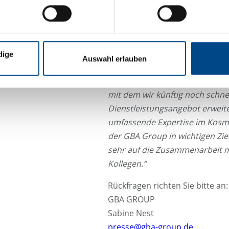
Beratungsdienstleister mit Life
Group.
„Mit der Einbindung de
die GBA Group ihre Position in
spannende Erweiterungsmöglichk
dige
Auswahl erlauben
Massimo Valente, CEO von Compl
wir einen starken international
mit dem wir künftig noch schne
Dienstleistungsangebot erweite
umfassende Expertise im Kosme
der GBA Group in wichtigen Zie
sehr auf die Zusammenarbeit m
Kollegen.“
Rückfragen richten Sie bitte an:
GBA GROUP
Sabine Nest
presse@gba-group.de