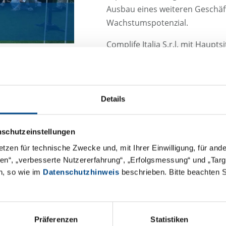
Ausbau eines weiteren Geschäf
Wachstumspotenzial.
Complife Italia S.r.l. mit Haup
aus dem Zusammenschluss der
aktuell über 20 Standorten in It
Rumänien, Südafrika und China
Kosmetikindustrie sowie den B
Details
Schwerpunkte der Dienstleistu
Wirksamkeits- und Stabilitätst
nschutzeinstellungen
Beratung.
etzen für technische Zwecke und, mit Ihrer Einwilligung, für an
äten“, „verbesserte Nutzererfahrung“, „Erfolgsmessung“ und „Ta
„Für die GBA Group ist der Zu
n, so wie im
Datenschutzhinweis
beschrieben. Bitte beachten 
strategischer Bedeutung. Dur
mit Experten und einem breiten
Kosmetik, Medizinprodukte und
konsequent ihren Footprint als
Präferenzen
Statistiken