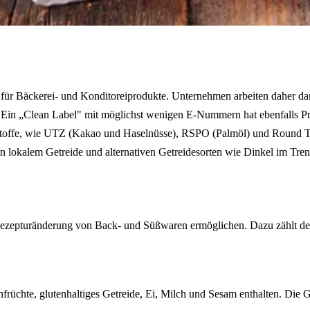
ür Bäckerei- und Konditoreiprodukte. Unternehmen arbeiten daher daran
n. Ein „Clean Label" mit möglichst wenigen E-Nummern hat ebenfalls Prior
hstoffe, wie UTZ (Kakao und Haselnüsse), RSPO (Palmöl) und Round Tab
n lokalem Getreide und alternativen Getreidesorten wie Dinkel im Tren
zepturänderung von Back- und Süßwaren ermöglichen. Dazu zählt der Ge
früchte, glutenhaltiges Getreide, Ei, Milch und Sesam enthalten. Di